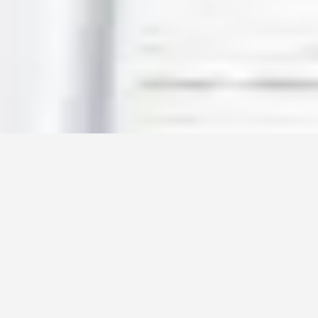
Silažni hibridi
Kakovostna silaža s
hibridi
koruze KWS
Po letih intenzivnega raziskovanja in selekcije so naši
hibridi koruze za siliranje postali močna blagovna
znamka. Hibridi KWS se odlikujejo po izboljšani in
povečani vsebnosti škroba, ki zagotavlja odlično
energijsko komponento v krmi, s čimer povečujejo
skupno vrednost krme.