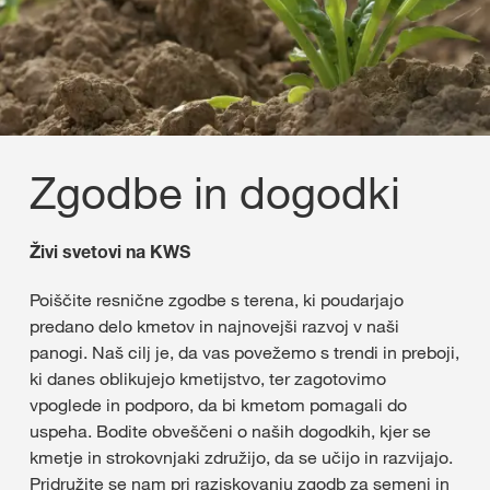
Zgodbe in dogodki
Živi svetovi na KWS
Poiščite resnične zgodbe s terena, ki poudarjajo
predano delo kmetov in najnovejši razvoj v naši
panogi. Naš cilj je, da vas povežemo s trendi in preboji,
ki danes oblikujejo kmetijstvo, ter zagotovimo
vpoglede in podporo, da bi kmetom pomagali do
uspeha. Bodite obveščeni o naših dogodkih, kjer se
kmetje in strokovnjaki združijo, da se učijo in razvijajo.
Pridružite se nam pri raziskovanju zgodb za semeni in