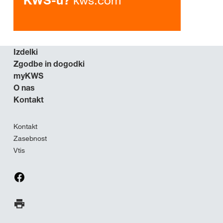
kws.com
KWS-u?
Izdelki
Zgodbe in dogodki
myKWS
O nas
Kontakt
Kontakt
Zasebnost
Vtis
Natisni stran