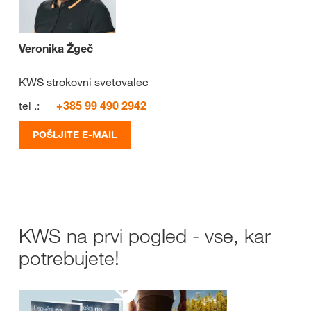
Veronika Žgeč
KWS strokovni svetovalec
tel .:
+385 99 490 2942
POŠLJITE E-MAIL
KWS na prvi pogled - vse, kar
potrebujete!