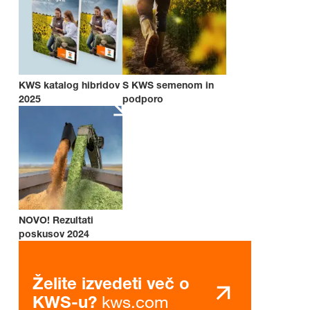
KWS katalog hibridov
S KWS semenom in
2025
podporo
NOVO! Rezultati
poskusov 2024
Želite izvedeti več o
kws.com
KWS-u?