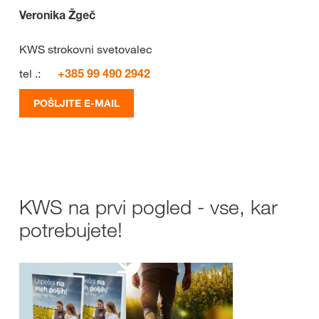
Veronika Žgeč
KWS strokovni svetovalec
tel .:
+385 99 490 2942
POŠLJITE E-MAIL
KWS na prvi pogled - vse, kar
potrebujete!