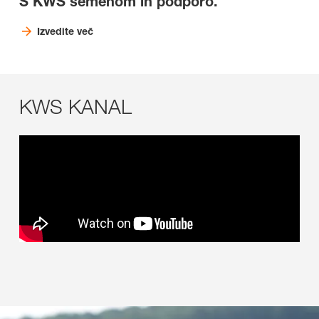
S KWS semenom in podporo.
Izvedite več
KWS KANAL