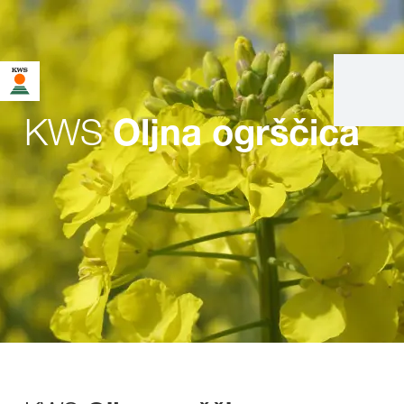
KWS
Oljna ogrščica