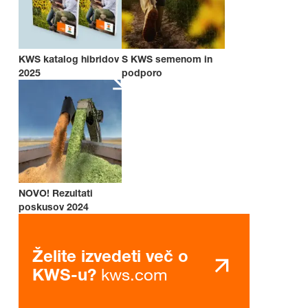
KWS katalog hibridov
S KWS semenom in
2025
podporo
NOVO! Rezultati
poskusov 2024
Želite izvedeti več o
kws.com
KWS-u?