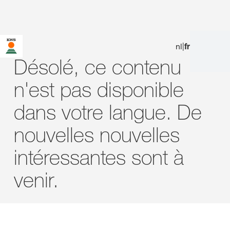
nl
|
fr
Vous êtes sur le site de KWS pour la Belgique. Une page
alternative pour votre pays existe pour cette page :
Désolé, ce contenu
Voulez-vous changer maintenant ?
n'est pas disponible
NE
NE PAS
CHANGEZ
DEMANDEZ
CHANGER CETTE
dans votre langue. De
MAINTENANT
FOIS-CI
PLUS RIEN
nouvelles nouvelles
intéressantes sont à
venir.