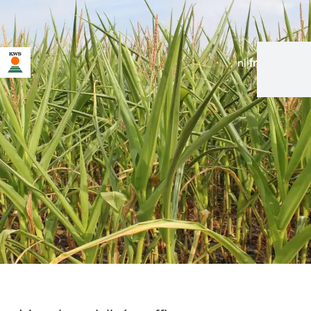
nl
|
fr
Vous êtes sur le site de KWS pour la Belgique. Une page
alternative pour votre pays existe pour cette page :
Voulez-vous changer maintenant ?
NE
NE PAS
CHANGEZ
DEMANDEZ
CHANGER CETTE
MAINTENANT
FOIS-CI
PLUS RIEN