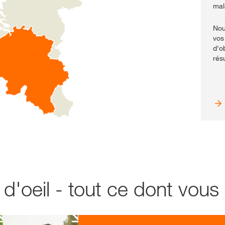
mal
Nou
vos
d'o
résu
'oeil - tout ce dont vous