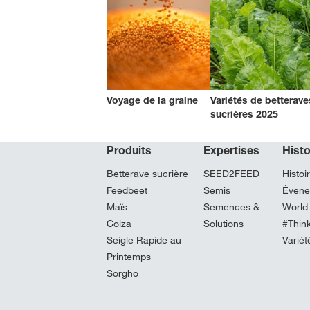
Voyage de la graine
Variétés de betterave
sucrières 2025
Produits
Expertises
Hist
Betterave sucrière
SEED2FEED
Histoi
Feedbeet
Semis
Évene
Maïs
Semences &
World
Colza
Solutions
#Thin
Seigle Rapide au
Variét
Printemps
Sorgho