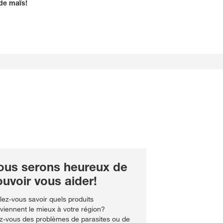
de maïs!
Reconnaissance d'image
Contact
Experienced Professiona
dommages
Reconnaissance des ma
NE DEMANDEZ PLUS RIEN
ETTE FOIS-CI
Demande d'information
herbes
ous serons heureux de
uvoir vous aider!
lez-vous savoir quels produits
viennent le mieux à votre région?
z-vous des problèmes de parasites ou de