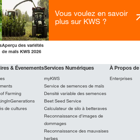
Vous voulez en savoir
plus sur KWS ?
s
Aperçu des variétés
de maïs KWS 2026
oires & Évenements
Services Numériques
À Propos de
res
myKWS
Enterprises
ments
Service de semences de maïs
 of Farming
Densité variable des semences
kingInGenerations
Beet Seed Service
és de cultures
Calculateur de silo à betteraves
Reconnaissance d'images de
dommages
Reconnaissance des mauvaises
herbes