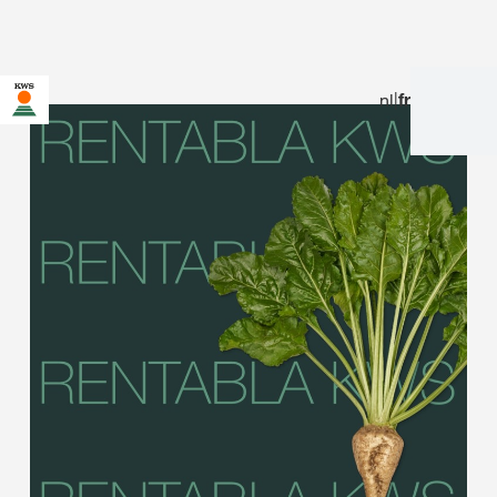
nl
|
fr
Vous êtes sur le site de KWS pour la Belgique. Une page
alternative pour votre pays existe pour cette page :
Voulez-vous changer maintenant ?
NE
NE PAS
CHANGEZ
DEMANDEZ
CHANGER CETTE
MAINTENANT
FOIS-CI
PLUS RIEN