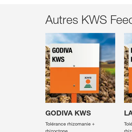
Autres KWS Feedb
GODIVA KWS
L
Tolérance rhizomanie +
Tol
rhizoctone
rhi