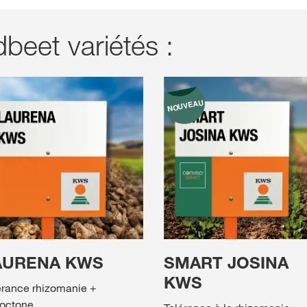
eet variétés :
AURENA KWS
SMART JOSINA
KWS
érance rhizomanie +
zoctone