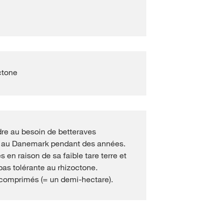
ctone
re au besoin de betteraves
diée au Danemark pendant des années.
 en raison de sa faible tare terre et
pas tolérante au rhizoctone.
comprimés (= un demi-hectare).