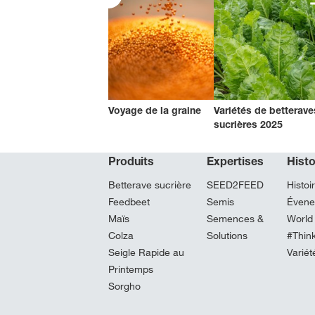
Voyage de la graine
Variétés de betterave
sucrières 2025
Produits
Expertises
Hist
Betterave sucrière
SEED2FEED
Histoi
Feedbeet
Semis
Évene
Maïs
Semences &
World
Colza
Solutions
#Thin
Seigle Rapide au
Variét
Printemps
Sorgho