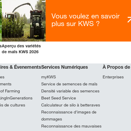
Vous voulez en savoir
plus sur KWS ?
s
Aperçu des variétés
de maïs KWS 2026
oires & Évenements
Services Numériques
À Propos de
res
myKWS
Enterprises
ments
Service de semences de maïs
 of Farming
Densité variable des semences
kingInGenerations
Beet Seed Service
és de cultures
Calculateur de silo à betteraves
Reconnaissance d'images de
dommages
Reconnaissance des mauvaises