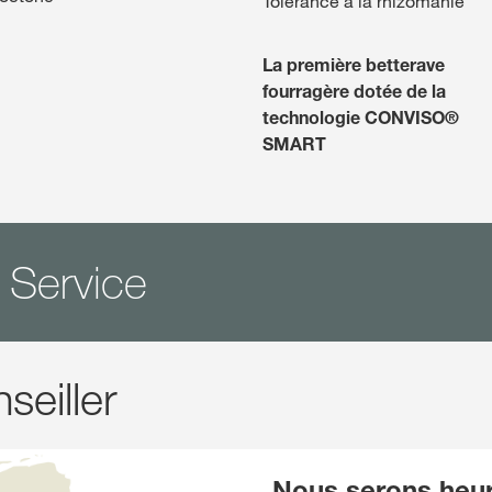
Tolérance à la rhizomanie
La première betterave
fourragère dotée de la
technologie CONVISO®
SMART
 Service
seiller
Nous serons heur