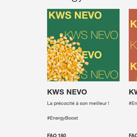
KWS NEVO
K
La précocité à son meilleur !
#En
#EnergyBoost
FAO 180
FAO