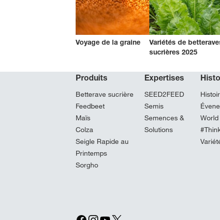
Voyage de la graine
Variétés de betterave
sucrières 2025
Produits
Expertises
Hist
Betterave sucrière
SEED2FEED
Histoi
Feedbeet
Semis
Évene
Maïs
Semences &
World
Colza
Solutions
#Thin
Seigle Rapide au
Variét
Printemps
Sorgho