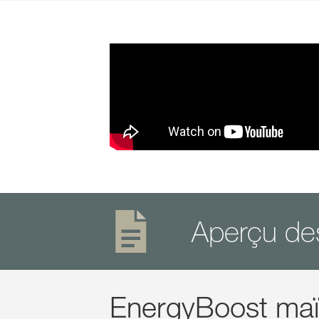
Aperçu de
EnergyBoost maï