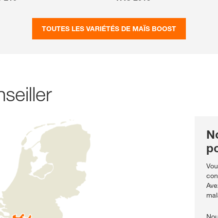
TOUTES LES VARIÉTÉS DE MAÏS BOOST
seiller
N
po
Vou
con
Ave
mal
Nou