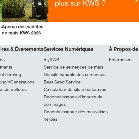
plus sur KWS ?
s
Aperçu des variétés
de maïs KWS 2026
oires & Évenements
Services Numériques
À Propos de
res
myKWS
Enterprises
ments
Service de semences de maïs
 of Farming
Densité variable des semences
kingInGenerations
Beet Seed Service
és de cultures
Calculateur de silo à betteraves
Reconnaissance d'images de
dommages
Reconnaissance des mauvaises
herbes