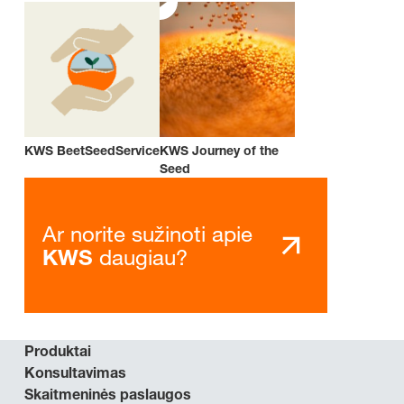
KWS BeetSeedService
KWS Journey of the
Seed
Ar norite sužinoti apie
daugiau?
KWS
Produktai
Konsultavimas
Skaitmeninės paslaugos