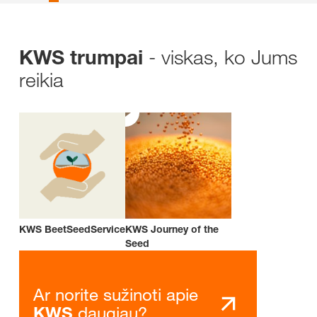
- viskas, ko Jums
KWS trumpai
reikia
KWS BeetSeedService
KWS Journey of the
Seed
Ar norite sužinoti apie
daugiau?
KWS