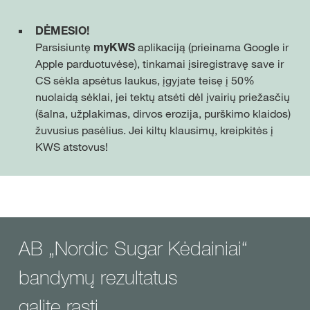
DĖMESIO!
Parsisiuntę
myKWS
aplikaciją (prieinama Google ir
Apple parduotuvėse), tinkamai įsiregistravę save ir
CS sėkla apsėtus laukus, įgyjate teisę į 50%
nuolaidą sėklai, jei tektų atsėti dėl įvairių priežasčių
(šalna, užplakimas, dirvos erozija, purškimo klaidos)
žuvusius pasėlius. Jei kiltų klausimų, kreipkitės į
KWS atstovus!
AB „Nordic Sugar Kėdainiai“
bandymų rezultatus
galite rasti