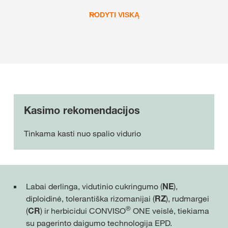
RODYTI VISKĄ
Kasimo rekomendacijos
Tinkama kasti nuo spalio vidurio
Labai derlinga, vidutinio cukringumo (
NE
),
diploidinė, tolerantiška rizomanijai (
RZ
), rudmargei
®
(
CR
) ir herbicidui CONVISO
ONE veislė, tiekiama
su pagerinto daigumo technologija EPD.