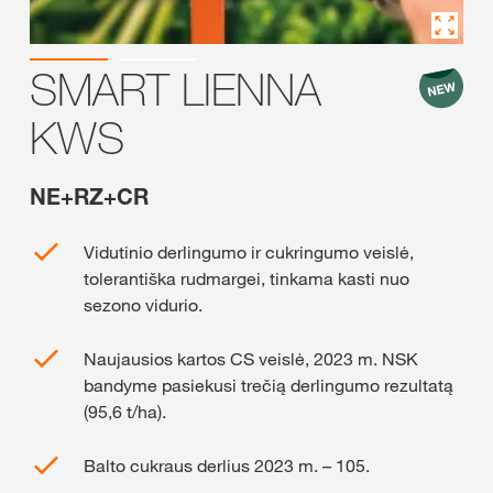
SMART LIENNA
KWS
NE+RZ+CR
Vidutinio derlingumo ir cukringumo veislė,
tolerantiška rudmargei, tinkama kasti nuo
sezono vidurio.
Naujausios kartos CS veislė, 2023 m. NSK
bandyme pasiekusi trečią derlingumo rezultatą
(95,6 t/ha).
Balto cukraus derlius 2023 m. – 105.