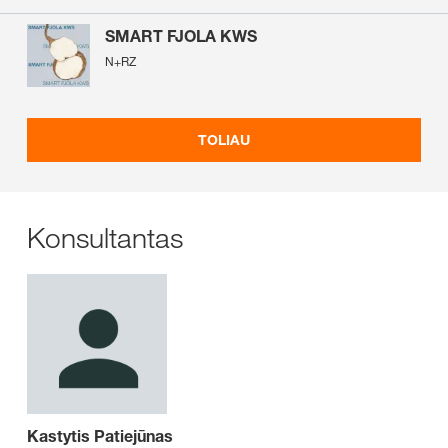
SMART FJOLA KWS
N+RZ
TOLIAU
Konsultantas
Kastytis Patiejūnas