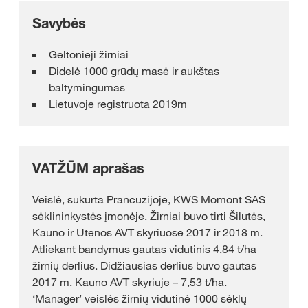
Savybės
Geltonieji žirniai
Didelė 1000 grūdų masė ir aukštas
baltymingumas
Lietuvoje registruota 2019m
VATŽŪM aprašas
Veislė, sukurta Prancūzijoje, KWS Momont SAS
sėklininkystės įmonėje. Žirniai buvo tirti Šilutės,
Kauno ir Utenos AVT skyriuose 2017 ir 2018 m.
Atliekant bandymus gautas vidutinis 4,84 t/ha
žirnių derlius. Didžiausias derlius buvo gautas
2017 m. Kauno AVT skyriuje – 7,53 t/ha.
‘Manager’ veislės žirnių vidutinė 1000 sėklų