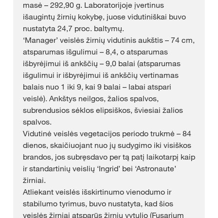
masė – 292,90 g. Laboratorijoje įvertinus
išaugintų žirnių kokybę, juose vidutiniškai buvo
nustatyta 24,7 proc. baltymų.
‘Manager’ veislės žirnių vidutinis aukštis – 74 cm,
atsparumas išgulimui – 8,4, o atsparumas
išbyrėjimui iš ankščių – 9,0 balai (atsparumas
išgulimui ir išbyrėjimui iš ankščių vertinamas
balais nuo 1 iki 9, kai 9 balai – labai atspari
veislė). Ankštys neilgos, žalios spalvos,
subrendusios sėklos elipsiškos, šviesiai žalios
spalvos.
Vidutinė veislės vegetacijos periodo trukmė – 84
dienos, skaičiuojant nuo jų sudygimo iki visiškos
brandos, jos subręsdavo per tą patį laikotarpį kaip
ir standartinių veislių ‘Ingrid’ bei ‘Astronaute’
žirniai.
Atliekant veislės išskirtinumo vienodumo ir
stabilumo tyrimus, buvo nustatyta, kad šios
veislės žirniai atsparūs žirnių vytulio (Fusarium