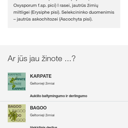
Oxysporum f.sp. pici) I rasei, jautrūs žirnių
miltligei (Erysiphe pisi). Selekcininko duomenimis
– jautrūs askochitozei (Ascochyta pisi).
Ar jūs jau žinote ...?
KARPATE
Geltonieji žirniai
Aukšto baltymingumo ir derlingumo
BAGOO
Geltonieji žirniai
Išskirtinis derlius