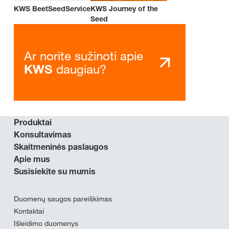
KWS BeetSeedService
KWS Journey of the
Seed
Ar norite sužinoti apie
daugiau?
KWS
Produktai
Konsultavimas
Skaitmeninės paslaugos
Apie mus
Susisiekite su mumis
Duomenų saugos pareiškimas
Kontaktai
Išleidimo duomenys