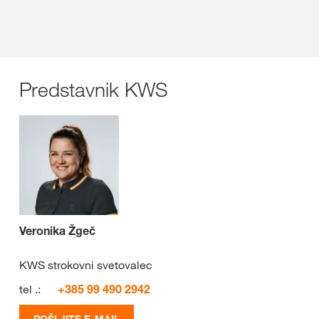
Predstavnik KWS
Veronika Žgeč
KWS strokovni svetovalec
tel .:
+385 99 490 2942
POŠLJITE E-MAIL