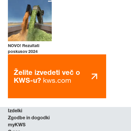
NOVO! Rezultati
poskusov 2024
Želite izvedeti več o
kws.com
KWS-u?
Izdelki
Zgodbe in dogodki
myKWS