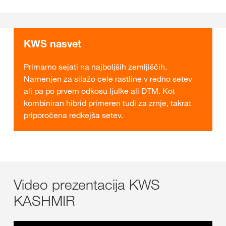
KWS nasvet
Primarno sejati na najboljših zemljiščih.
Namenjen za silažo cele rastline v redno setev
ali pa po prvem odkosu ljulke ali DTM. Kot
kombiniran hibrid primeren tudi za zrnje, takrat
priporočena redkejša setev.
Video prezentacija KWS
KASHMIR