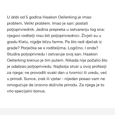
U dobi od 5 godina Haakon Oellerking je imao
problem. Veliki problem. Imao je san: postati
poljoprivrednik. Jedina prepreka u ostvarenju tog sna:
njegovi roditelji nisu bili poljoprivrednici. Živjeli su u
gradu Kielu, nigdje blizu farme. Pa što radi dječak iz
grada? Porječka se s roditeljima. Logično. I onda?
Studira poljoprivredu i ostvaruje svoj san. Haakon
Oellerking krenuo je tim putem. Nikada nije požalio što
je odabrao poljoprivredu. Najbolja stvar u ovoj profesiji
za njega: ne provoditi svaki dan u tvornici ili uredu, već
u prirodi. Sunce, zrak ili vjetar - nijedan posao vam ne
omogućuje da izravno doživite prirodu. Za njega je to
vrlo specijalni bonus.