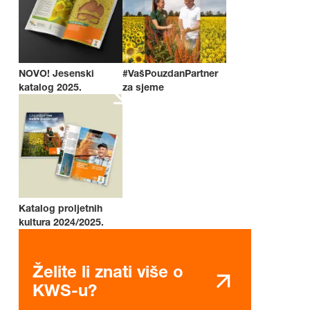
NOVO! Jesenski
#VašPouzdanPartner
katalog 2025.
za sjeme
Katalog proljetnih
kultura 2024/2025.
Želite li znati više o
KWS-u?