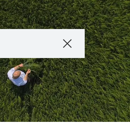
Sortiment
Tehnologija uzg
Vijesti i noviteti
O nama
Stručni savjetnic
Međunarod