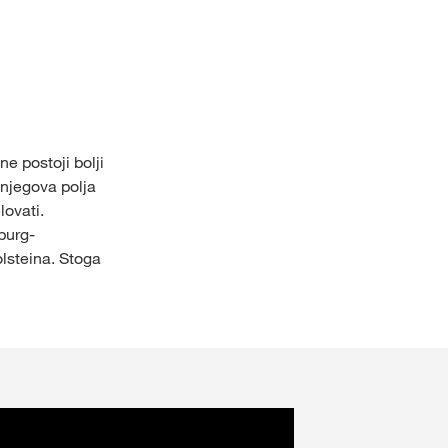
kws.com/corp
e postoji bolji
 njegova polja
lovati.
burg-
olsteina. Stoga