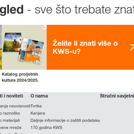
- sve što trebate znat
ogled
Želite li znati više o
KWS-u?
Katalog proljetnih
kultura 2024/2025.
ti i noviteti
O nama
Stručni savjetni
nja neovisnosti
Tvrtka
o raznoliko
Karijera
 materijali
Daljnje informacije o zaštiti podataka
vene mreže
170 godina KWS