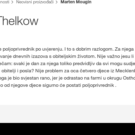
Grupe pod 
nosti
Neovisni proizvođači
Marten Mougin
Thelkow
poljoprivrednik po uvjerenju. I to s dobrim razlogom. Za njega n
vanje dnevnih izazova s obiteljskim životom. Nije važno jesu li
 ječam: svaki je dan za njega toliko predvidljiv da svi mogu sudje
obitelji i posla? Nije problem za oca četvero djece iz Mecklen
a je bio svjestan rano, jer je odrastao na farmi u okrugu Osth
o od njegove djece sigurno će postati poljoprivrednik .