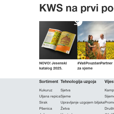
KWS na prvi p
NOVO! Jesenski
#VašPouzdanPartner
katalog 2025.
za sjeme
Sortiment
Tehnologija uzgoja
Vijes
Kukuruz
Sjetva
Kampa
Uljana repica
Sjeme
Sijem
Sirak
Upravljanje uzgojem biljaka
Promo
Pšenica
Žetva
Društ