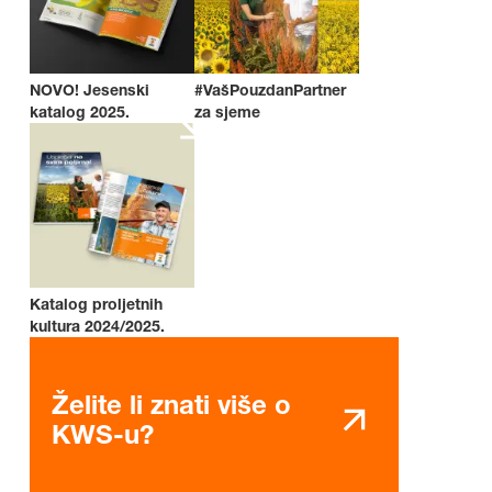
NOVO! Jesenski
#VašPouzdanPartner
katalog 2025.
za sjeme
Katalog proljetnih
kultura 2024/2025.
Želite li znati više o
KWS-u?