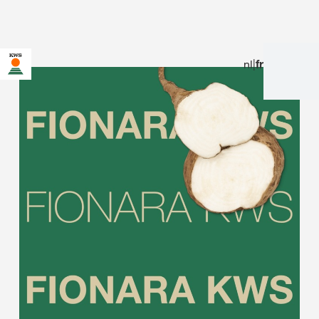
nl
|
fr
Vous êtes sur le site de KWS pour la Belgique. Une page
alternative pour votre pays existe pour cette page :
Voulez-vous changer maintenant ?
NE
NE PAS
CHANGEZ
DEMANDEZ
CHANGER CETTE
MAINTENANT
FOIS-CI
PLUS RIEN