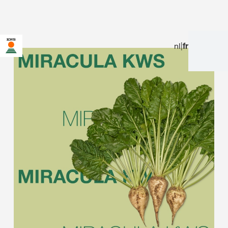
nl
|
fr
Vous êtes sur le site de KWS pour la Belgique. Une page
alternative pour votre pays existe pour cette page :
Voulez-vous changer maintenant ?
NE
NE PAS
CHANGEZ
DEMANDEZ
CHANGER CETTE
MAINTENANT
FOIS-CI
PLUS RIEN