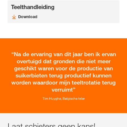
Teelthandleiding
Download
Na de ervaring van dit jaar ben ik ervan
overtuigd dat gronden die niet meer
geschikt waren voor de productie van
suikerbieten terug productief kunnen
worden waardoor mijn teeltrotatie terug
verruimt
Tim Huyghe, Belgische teler
Laat schieters geen kans!