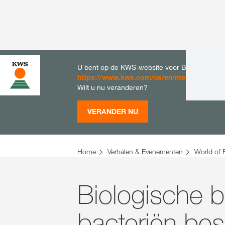
U bent op de KWS-website voor België. Er bes
https://www.kws.com/us/en/media-news/wor
Wilt u nu veranderen?
VERANDER NU
Home
Verhalen & Evenementen
World of 
Biologische b
bacteriën be