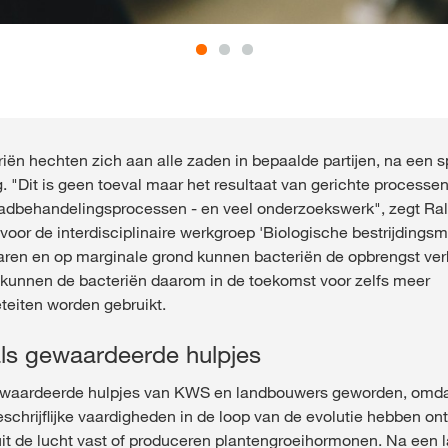
riën hechten zich aan alle zaden in bepaalde partijen, na een s
 "Dit is geen toeval maar het resultaat van gerichte processen 
aadbehandelingsprocessen - en veel onderzoekswerk", zegt Ralf T
 voor de interdisciplinaire werkgroep 'Biologische bestrijdings
aren en op marginale grond kunnen bacteriën de opbrengst ve
kunnen de bacteriën daarom in de toekomst voor zelfs meer
ëteiten worden gebruikt.
als gewaardeerde hulpjes
gewaardeerde hulpjes van KWS en landbouwers geworden, omda
chrijflijke vaardigheden in de loop van de evolutie hebben on
uit de lucht vast of produceren plantengroeihormonen. Na een 