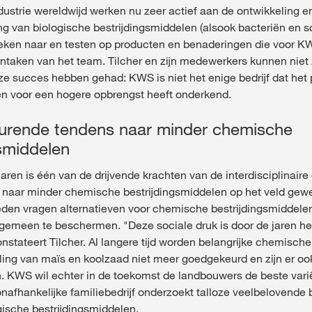
ustrie wereldwijd werken nu zeer actief aan de ontwikkeling e
g van biologische bestrijdingsmiddelen (alsook bacteriën en s
ken naar en testen op producten en benaderingen die voor KWS
rntaken van het team. Tilcher en zijn medewerkers kunnen nie
ze succes hebben gehad: KWS is niet het enige bedrijf dat het 
n voor een hogere opbrengst heeft onderkend.
urende tendens naar minder chemische
gsmiddelen
aren is één van de drijvende krachten van de interdisciplinaire
naar minder chemische bestrijdingsmiddelen op het veld gewe
heden vragen alternatieven voor chemische bestrijdingsmiddel
algemeen te beschermen. "Deze sociale druk is door de jaren h
stateert Tilcher. Al langere tijd worden belangrijke chemisch
ing van maïs en koolzaad niet meer goedgekeurd en zijn er oo
n. KWS wil echter in de toekomst de landbouwers de beste varië
nafhankelijke familiebedrijf onderzoekt talloze veelbelovende
ische bestrijdingsmiddelen.