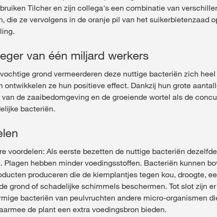
ruiken Tilcher en zijn collega's een combinatie van verschill
 die ze vervolgens in de oranje pil van het suikerbietenzaad
ling.
leger van één miljard werkers
 vochtige grond vermeerderen deze nuttige bacteriën zich heel 
en ontwikkelen ze hun positieve effect. Dankzij hun grote aanta
it van de zaaibedomgeving en de groeiende wortel als de concu
elijke bacteriën.
elen
re voordelen: Als eerste bezetten de nuttige bacteriën dezelfde
s. Plagen hebben minder voedingsstoffen. Bacteriën kunnen b
oducten produceren die de kiemplantjes tegen kou, droogte, e
de grond of schadelijke schimmels beschermen. Tot slot zijn er
mige bacteriën van peulvruchten andere micro-organismen die
aarmee de plant een extra voedingsbron bieden.