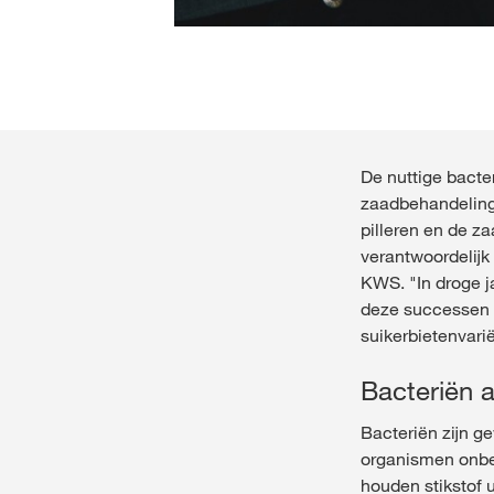
De nuttige bacte
zaadbehandeling.
pilleren en de z
verantwoordelijk
KWS. "In droge j
deze successen 
suikerbietenvari
Bacteriën 
Bacteriën zijn 
organismen onbes
houden stikstof 