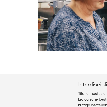
Interdiscip
Tilcher heeft zi
biologische best
nuttige bacterië