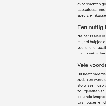
experimenten geb
bacteriestammen,
speciale inkapse
Een nuttig 
Na het zaaien in
miljard hulpjes 
veel sneller bez
plant vaak schad
Vele voord
Dit heeft meerde
zaden en wortel
stofwisselingspr
zoutgehalte van 
bekende knopvor
vasthouden en d