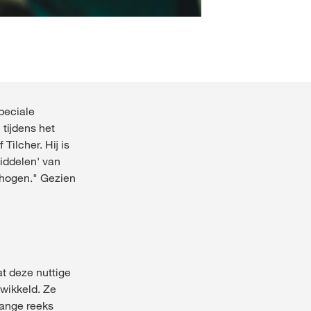
peciale
tijdens het
ilcher. Hij is
middelen' van
rhogen." Gezien
t deze nuttige
twikkeld. Ze
lange reeks