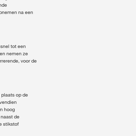
ende
 opnemen na een
snel tot een
llen nemen ze
rrerende, voor de
 plaats op de
ovendien
en hoog
 naast de
 stikstof