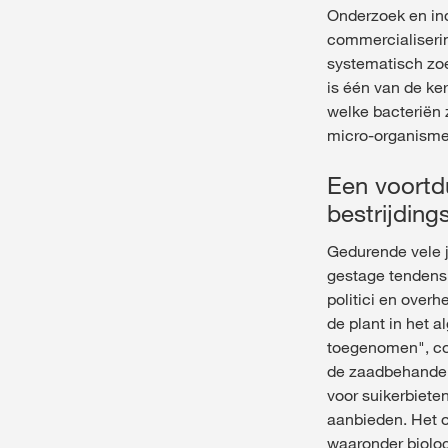
Onderzoek en ind
commercialiserin
systematisch zoe
is één van de ke
welke bacteriën 
micro-organisme
Een voortd
bestrijdin
Gedurende vele j
gestage tendens 
politici en over
de plant in het 
toegenomen", con
de zaadbehandel
voor suikerbiete
aanbieden. Het o
waaronder biolog