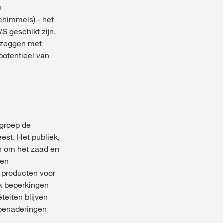
n
chimmels) - het
 geschikt zijn,
t zeggen met
potentieel van
 groep de
est. Het publiek,
en om het zaad en
een
e producten voor
k beperkingen
teiten blijven
 benaderingen