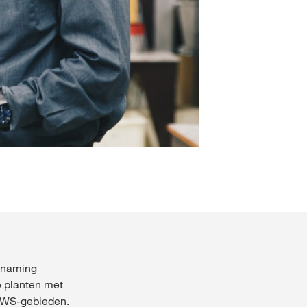
benaming
e planten met
 KWS-gebieden.