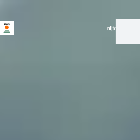
nl
|
fr