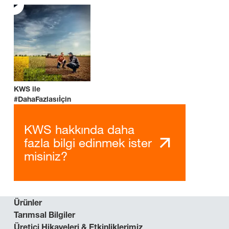
KWS ile
#DahaFazlasıİçin
KWS hakkında daha
fazla bilgi edinmek ister
misiniz?
Ürünler
Tarımsal Bilgiler
Üretici Hikayeleri & Etkinliklerimiz