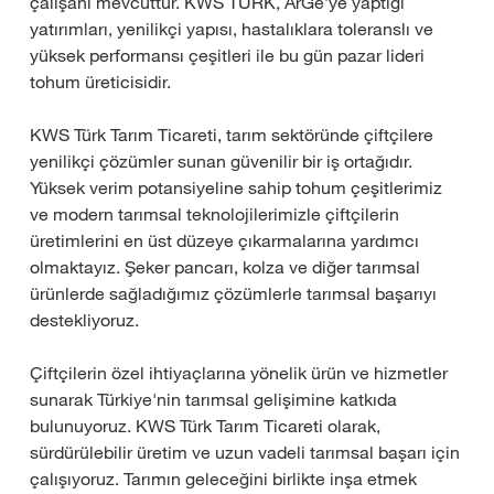
çalışanı mevcuttur. KWS TÜRK, ArGe’ye yaptığı
yatırımları, yenilikçi yapısı, hastalıklara toleranslı ve
yüksek performansı çeşitleri ile bu gün pazar lideri
tohum üreticisidir.
KWS Türk Tarım Ticareti, tarım sektöründe çiftçilere
yenilikçi çözümler sunan güvenilir bir iş ortağıdır.
Yüksek verim potansiyeline sahip tohum çeşitlerimiz
ve modern tarımsal teknolojilerimizle çiftçilerin
üretimlerini en üst düzeye çıkarmalarına yardımcı
olmaktayız. Şeker pancarı, kolza ve diğer tarımsal
ürünlerde sağladığımız çözümlerle tarımsal başarıyı
destekliyoruz.
Çiftçilerin özel ihtiyaçlarına yönelik ürün ve hizmetler
sunarak Türkiye'nin tarımsal gelişimine katkıda
bulunuyoruz. KWS Türk Tarım Ticareti olarak,
sürdürülebilir üretim ve uzun vadeli tarımsal başarı için
çalışıyoruz. Tarımın geleceğini birlikte inşa etmek