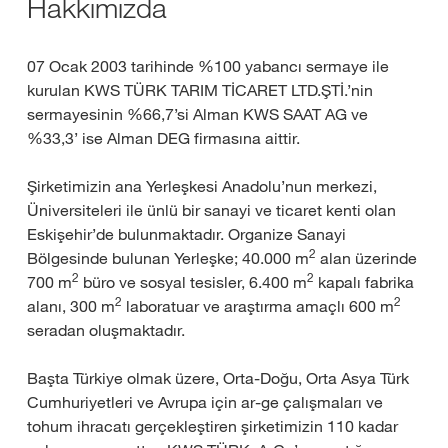
Hakkımızda
07 Ocak 2003 tarihinde %100 yabancı sermaye ile
kurulan KWS TÜRK TARIM TİCARET LTD.ŞTİ.’nin
sermayesinin %66,7’si Alman KWS SAAT AG ve
%33,3’ ise Alman DEG firmasına aittir.
Şirketimizin ana Yerleşkesi Anadolu’nun merkezi,
Üniversiteleri ile ünlü bir sanayi ve ticaret kenti olan
Eskişehir’de bulunmaktadır. Organize Sanayi
2
Bölgesinde bulunan Yerleşke; 40.000 m
alan üzerinde
2
2
700 m
büro ve sosyal tesisler, 6.400 m
kapalı fabrika
2
2
alanı, 300 m
laboratuar ve araştırma amaçlı 600 m
seradan oluşmaktadır.
Başta Türkiye olmak üzere, Orta-Doğu, Orta Asya Türk
Cumhuriyetleri ve Avrupa için ar-ge çalışmaları ve
tohum ihracatı gerçekleştiren şirketimizin 110 kadar