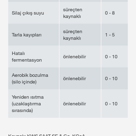
süreçten
Silaj çıkış suyu
0 - 8
kaynaklı
süreçten
Tarla kayıpları
1 - 5
kaynaklı
Hatalı
önlenebilir
0 - 10
fermentasyon
Aerobik bozulma
önlenebilir
0 - 10
(silo içinde)
Yeniden ısıtma
(uzaklaştırma
önlenebilir
0 - 10
sırasında)
Kaynak: KWS SAAT SE & Co. KGaA