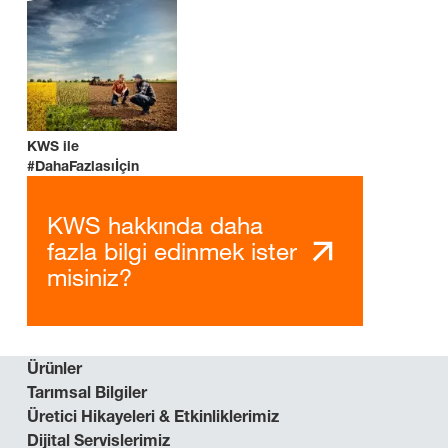
KWS ile
#DahaFazlasıİçin
KWS hakkında daha
fazla bilgi edinmek ister
misiniz?
Ürünler
Tarımsal Bilgiler
Üretici Hikayeleri & Etkinliklerimiz
Dijital Servislerimiz