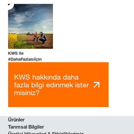
KWS ile
#DahaFazlasıİçin
KWS hakkında daha
fazla bilgi edinmek ister
misiniz?
Ürünler
Tarımsal Bilgiler