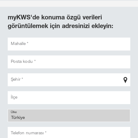
myKWS'de konuma özgü verileri
görüntülemek için adresinizi ekleyin:
Mahalle *
Posta kodu *
Şehir *
İlçe
Ülke
Telefon numarası *