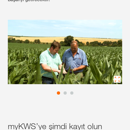
myKWS’ye şimdi kayıt olun