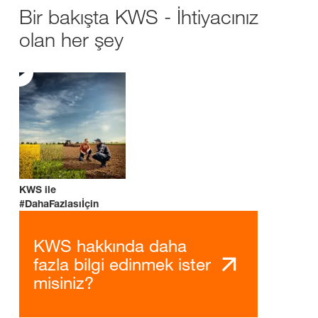
Bir bakışta KWS - İhtiyacınız
olan her şey
KWS ile
#DahaFazlasıİçin
KWS hakkında daha
fazla bilgi edinmek ister
misiniz?