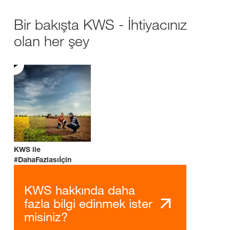
Bir bakışta KWS - İhtiyacınız
olan her şey
KWS ile
#DahaFazlasıİçin
KWS hakkında daha
fazla bilgi edinmek ister
misiniz?