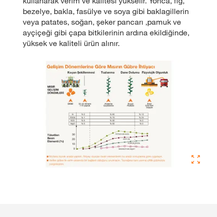
kullanarak verim ve kalitesi yükselir. Yonca, fiğ,
bezelye, bakla, fasülye ve soya gibi baklagillerin
veya patates, soğan, şeker pancarı ,pamuk ve
ayçiçeği gibi çapa bitkilerinin ardına ekildiğinde,
yüksek ve kaliteli ürün alınır.