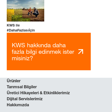
KWS ile
#DahaFazlasıİçin
KWS hakkında daha
fazla bilgi edinmek ister
misiniz?
Ürünler
Tarımsal Bilgiler
Üretici Hikayeleri & Etkinliklerimiz
Dijital Servislerimiz
Hakkımızda