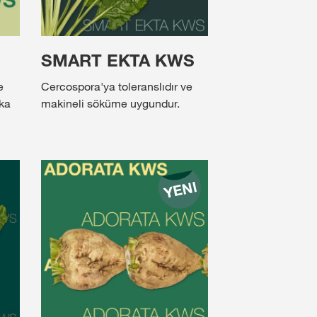
SMART EKTA KWS
e
Cercospora'ya toleranslıdır ve
ika
makineli söküme uygundur.