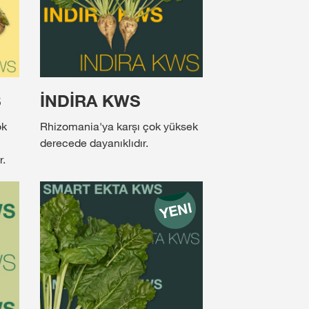
S
İNDİRA KWS
ok
Rhizomania'ya karșı çok yüksek
derecede dayanıklıdır.
r.