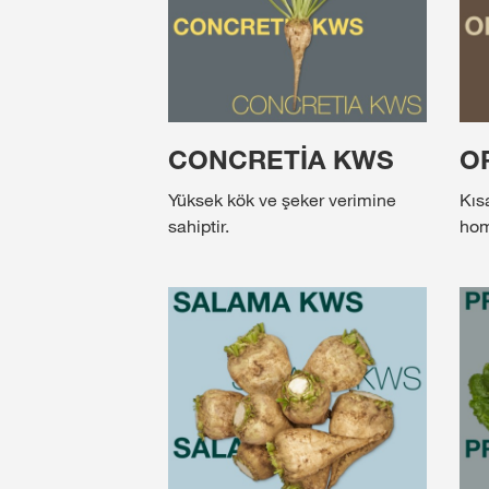
CONCRETİA KWS
O
Yüksek kök ve şeker verimine
Kısa
sahiptir.
hom