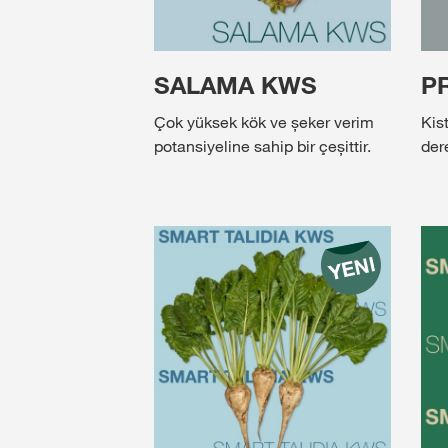
SALAMA KWS
P
Çok yüksek kök ve șeker verim
Kis
potansiyeline sahip bir çeșittir.
der