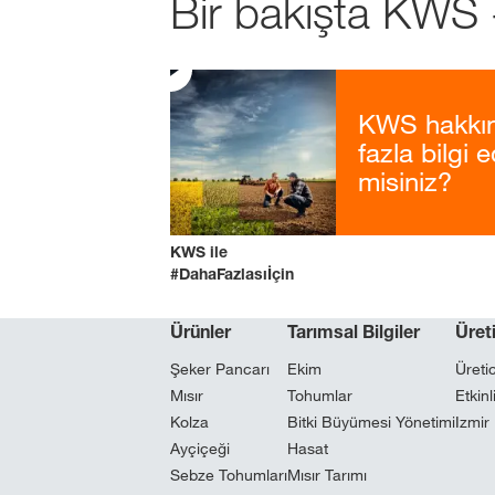
Bir bakışta KWS -
KWS hakkı
fazla bilgi 
misiniz?
KWS ile
#DahaFazlasıİçin
Ürünler
Tarımsal Bilgiler
Üreti
Şeker Pancarı
Ekim
Üretic
Mısır
Tohumlar
Etkinl
Kolza
Bitki Büyümesi Yönetimi
Izmir
Ayçiçeği
Hasat
Sebze Tohumları
Mısır Tarımı