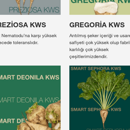
REZİOSA KWS
GREGORİA KWS
t Nematodu’na karșı yüksek
Arıtılmıș șeker içeriği ve usar
ecede toleranslıdır.
safiyeti çok yüksek olup fabr
karlılığı çok yüksek
çeșitlerimizdendir.