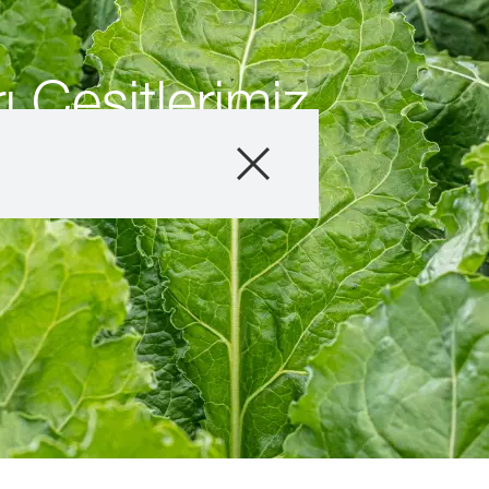
 Çeşitlerimiz
Ürünler
Tarımsal Bilgiler
Üretici Hikayeler
Etkinliklerimiz
Dijital Servisleri
Hakkımızda
myKWS
ile