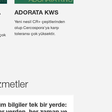
A
ADORATA KWS
Yeni nesil CR+ çeșitlerinden
olup Cercospora'ya karșı
toleransı çok yüksektir.
 çok
zmetler
m bilgiler tek bir yerde:
er yerden, her zaman ve