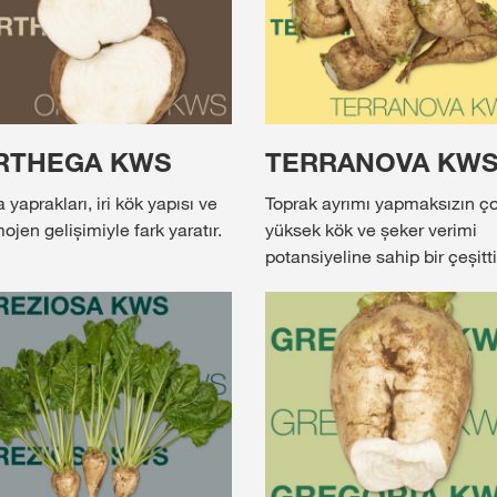
RTHEGA KWS
TERRANOVA KW
 yaprakları, iri kök yapısı ve
Toprak ayrımı yapmaksızın ç
ojen gelișimiyle fark yaratır.
yüksek kök ve șeker verimi
potansiyeline sahip bir çeșitti