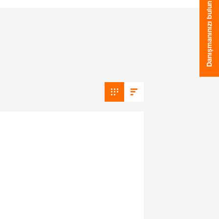
Danışmanınızı bulun
GIRIŞ
KAYIT OL
un
 konuları
rp'da