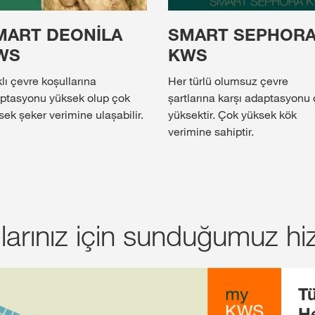
MART DEONİLA
SMART SEPHOR
WS
KWS
lı çevre koșullarına
Her türlü olumsuz çevre
ptasyonu yüksek olup çok
șartlarına karșı adaptasyonu
sek șeker verimine ulașabilir.
yüksektir. Çok yüksek kök
verimine sahiptir.
rınız için sunduğumuz hi
Tü
H