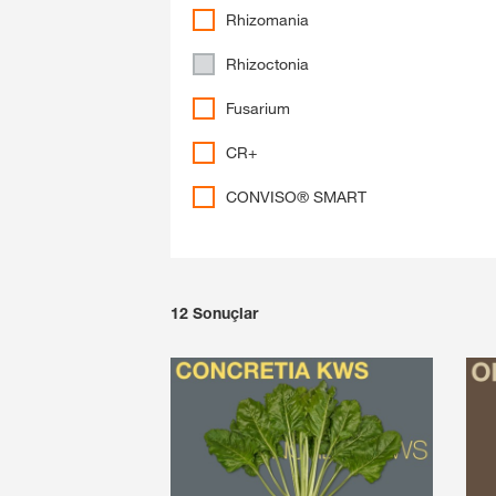
Rhizomania
Rhizoctonia
Fusarium
CR+
CONVISO® SMART
12
Sonuçlar