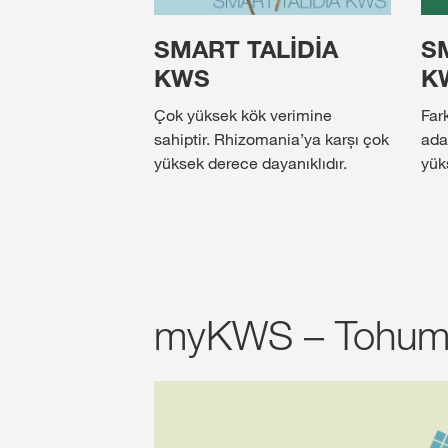
SMART TALİDİA
S
KWS
K
Çok yüksek kök verimine
Fark
sahiptir. Rhizomania’ya karșı çok
ada
yüksek derece dayanıklıdır.
yük
myKWS – Tohumla