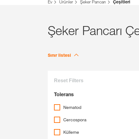
Ev
Ürünler
Şeker Pancarı
Çeşitleri
Şeker Pancarı Çeş
Sınır listesi
Reset Filters
Tolerans
Nematod
Cercospora
Külleme