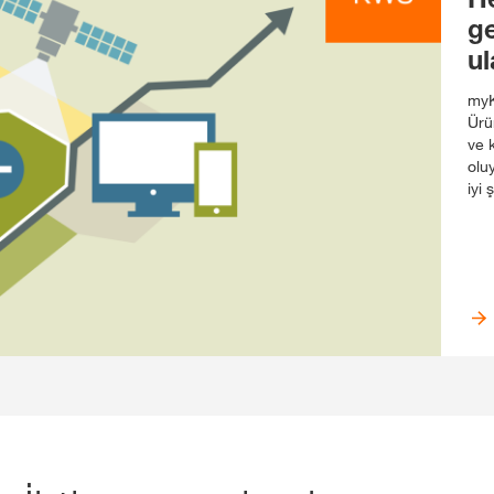
g
ul
myK
Ürün
ve 
olu
iyi