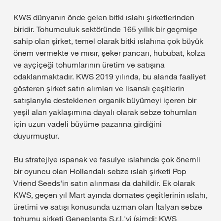
KWS dünyanın önde gelen bitki ıslahı şirketlerinden
biridir. Tohumculuk sektöründe 165 yıllık bir geçmişe
sahip olan şirket, temel olarak bitki ıslahına çok büyük
önem vermekte ve mısır, şeker pancarı, hububat, kolza
ve ayçiçeği tohumlarının üretim ve satışına
odaklanmaktadır. KWS 2019 yılında, bu alanda faaliyet
gösteren şirket satın alımları ve lisanslı çeşitlerin
satışlarıyla desteklenen organik büyümeyi içeren bir
yeşil alan yaklaşımına dayalı olarak sebze tohumları
için uzun vadeli büyüme pazarına girdiğini
duyurmuştur.
Bu stratejiye ıspanak ve fasulye ıslahında çok önemli
bir oyuncu olan Hollandalı sebze ıslah şirketi Pop
Vriend Seeds'in satın alınması da dahildir. Ek olarak
KWS, geçen yıl Mart ayında domates çeşitlerinin ıslahı,
üretimi ve satışı konusunda uzman olan İtalyan sebze
tohumu şirketi Geneplanta S.r.l.'yi (şimdi: KWS