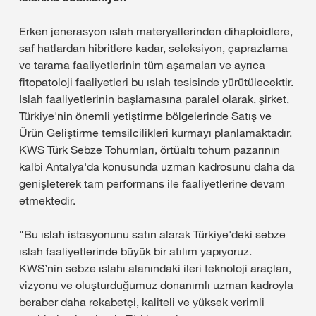
Erken jenerasyon ıslah materyallerinden dihaploidlere,
saf hatlardan hibritlere kadar, seleksiyon, çaprazlama
ve tarama faaliyetlerinin tüm aşamaları ve ayrıca
fitopatoloji faaliyetleri bu ıslah tesisinde yürütülecektir.
Islah faaliyetlerinin başlamasına paralel olarak, şirket,
Türkiye'nin önemli yetiştirme bölgelerinde Satış ve
Ürün Geliştirme temsilcilikleri kurmayı planlamaktadır.
KWS Türk Sebze Tohumları, örtüaltı tohum pazarının
kalbi Antalya'da konusunda uzman kadrosunu daha da
genişleterek tam performans ile faaliyetlerine devam
etmektedir.
"Bu ıslah istasyonunu satın alarak Türkiye'deki sebze
ıslah faaliyetlerinde büyük bir atılım yapıyoruz.
KWS’nin sebze ıslahı alanındaki ileri teknoloji araçları,
vizyonu ve oluşturduğumuz donanımlı uzman kadroyla
beraber daha rekabetçi, kaliteli ve yüksek verimli