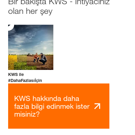
Bir bakışta KWS - İhtiyacınız
olan her şey
KWS ile
#DahaFazlasıİçin
KWS hakkında daha
fazla bilgi edinmek ister
misiniz?