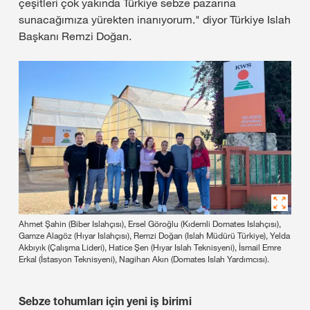
çeşitleri çok yakında Türkiye sebze pazarına
sunacağımıza yürekten inanıyorum." diyor Türkiye Islah
Başkanı Remzi Doğan.
Ahmet Şahin (Biber Islahçısı), Ersel Göroğlu (Kıdemli Domates Islahçısı),
Gamze Alagöz (Hıyar Islahçısı), Remzi Doğan (Islah Müdürü Türkiye), Yelda
Akbıyık (Çalışma Lideri), Hatice Şen (Hıyar Islah Teknisyeni), İsmail Emre
Erkal (İstasyon Teknisyeni), Nagihan Akın (Domates Islah Yardımcısı).
Sebze tohumları için yeni iş birimi