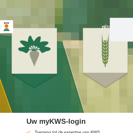
nl
|
fr
U bent op de KWS-website voor België. Er bestaat een
alternatieve webpagina in uw land voor deze pagina:
Wilt u nu veranderen?
VERANDER
NIET MEER
DEZE KEER NIET
VERANDEREN
NU
VRAGEN
Uw myKWS-login
Toegang tot de expertise van KWS