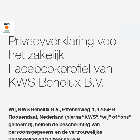
U bent op de KWS-website voor België. Er bestaat een
alternatieve webpagina in uw land voor deze pagina:
Privacyverklaring voor
Wilt u nu veranderen?
het zakelijk
VERANDER
NIET MEER
DEZE KEER NIET
VERANDEREN
Facebookprofiel van
NU
VRAGEN
KWS Benelux B.V.
Wij, KWS Benelux B.V., Ettenseweg 4, 4706PB
Roosendaal, Nederland (hierna “KWS”, “wij” of “ons”
genoemd), nemen de bescherming van
persoonsgegevens en de vertrouwelijke
behandeling ervan zeer serieus.