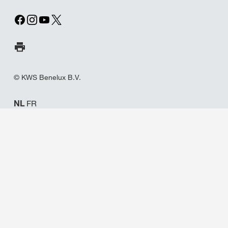
Print pagina
© KWS Benelux B.V.
NL
FR