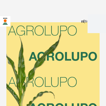
nl
|
fr
U bent op de KWS-website voor België. Er bestaat een
alternatieve webpagina in uw land voor deze pagina:
Wilt u nu veranderen?
VERANDER
NIET MEER
DEZE KEER NIET
VERANDEREN
NU
VRAGEN