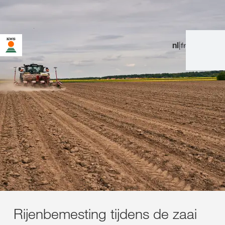
nl
|
fr
U bent op de KWS-website voor België. Er bestaat een
alternatieve webpagina in uw land voor deze pagina:
Wilt u nu veranderen?
VERANDER
NIET MEER
DEZE KEER NIET
VERANDEREN
NU
VRAGEN
Rijenbemesting tijdens de zaai