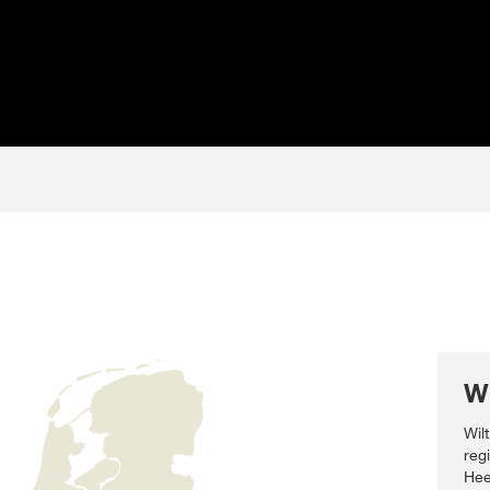
Wi
Wil
reg
Hee