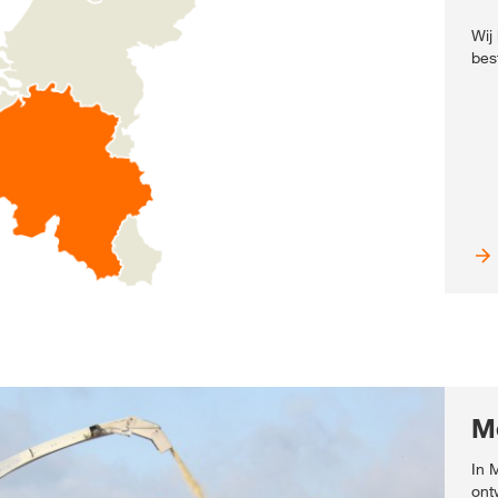
Wij
bes
M
In 
ont