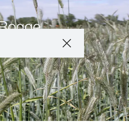
 Rogge
Producten
Advies
Verhalen & Eve
Digitale Dienste
Over ons
Carriére