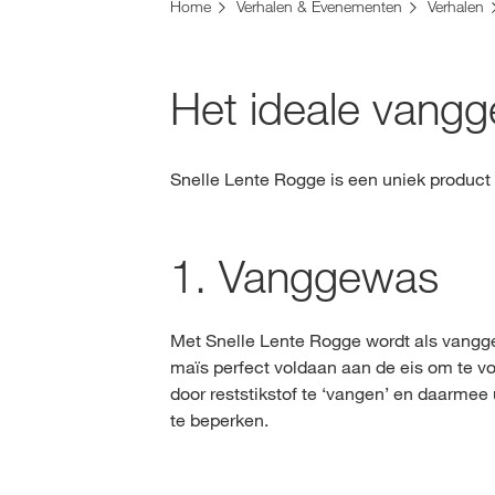
U bent op de KWS-website voor België. Er bes
Home
Verhalen & Evenementen
Verhalen
Wilt u nu veranderen?
VERANDER NU
Het ideale vangg
Snelle Lente Rogge is een uniek product
1. Vanggewas
Met Snelle Lente Rogge wordt als vangg
maïs perfect voldaan aan de eis om te vol
door reststikstof te ‘vangen’ en daarmee 
te beperken.