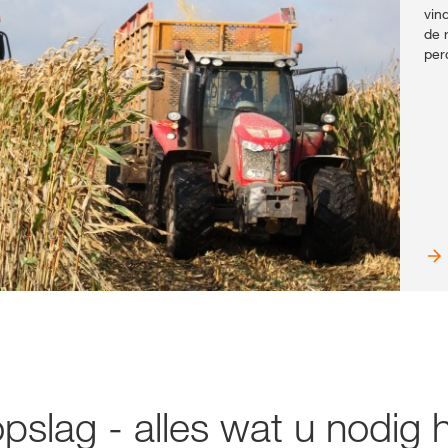
vin
de 
per
slag - alles wat u nodig h