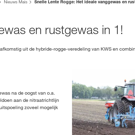
taat een alternatieve webpagina in uw land voor deze pagina:
Nieuws Mais
Snelle Lente Rogge: Het ideale vanggewas en rus
Contact
DEZE KEER
ewas en rustgewas in 1!
français
 afkomstig uit de hybride-rogge-veredeling van KWS en combin
ewas na de oogst van o.a.
doen aan de nitraatrichtlijn
uitspoeling zoveel mogelijk