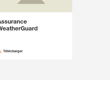
Assurance
WeatherGuard
Télécharger