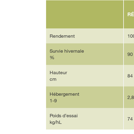
RÉ
Rendement
10
Survie hivernale
90
%
Hauteur
84
cm
Hébergement
2,8
1-9
Poids d’essai
74
kg/hL