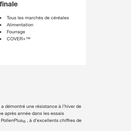
finale
Programmes pour les
Vue d’ensemble des méd
agriculteurs
sociaux
r_elements_2024
Tous les marchés de céréales
Alimentation
Fourrage
COVER+™
 a démontré une résistance à l’hiver de
e après année dans les essais
 PollenPlus
, à d’excellents chiffres de
®