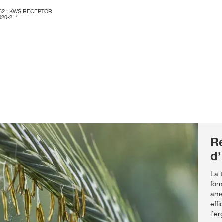
RT252 ; KWS RECEPTOR
2020-21*
Ré
d’
La 
for
amé
eff
l’er