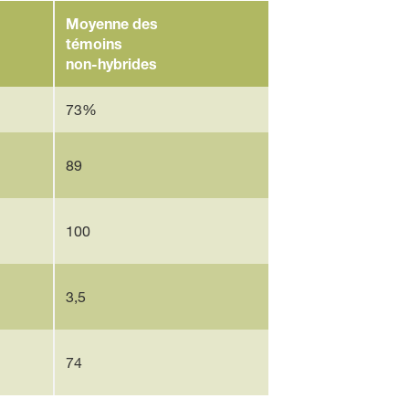
Moyenne des
témoins
non-hybrides
73%
89
100
3,5
74