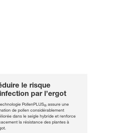
duire le risque
infection par l’ergot
technologie PollenPLUS
assure une
®
mation de pollen considérablement
liorée dans le seigle hybride et renforce
icacement la résistance des plantes à
got.