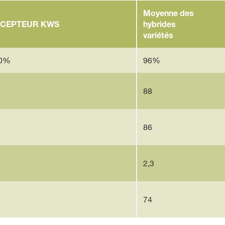
Moyenne des
CEPTEUR KWS
hybrides
variétés
0%
96%
88
86
2,3
74