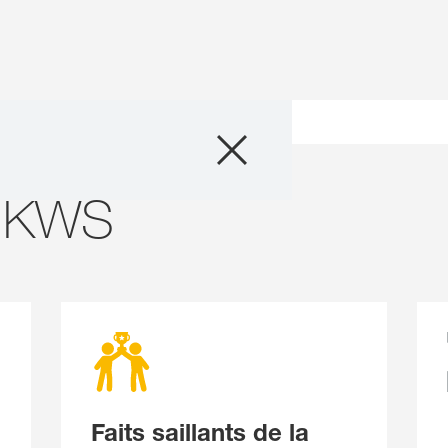
Seigle hybride
R
Agronomie
 KWS
Marchés d’utilisa
Trouver un détai
Qui sommes-no
Faits saillants de la
TranslationStud