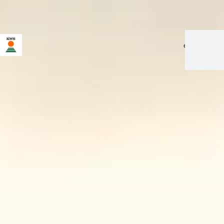
en
|
fr