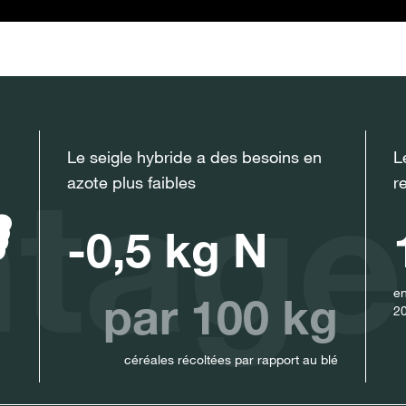
Le seigle hybride a des besoins en
L
ntage
azote plus faibles
r
-0,5 kg N
en
par 100 kg
2
céréales récoltées par rapport au blé