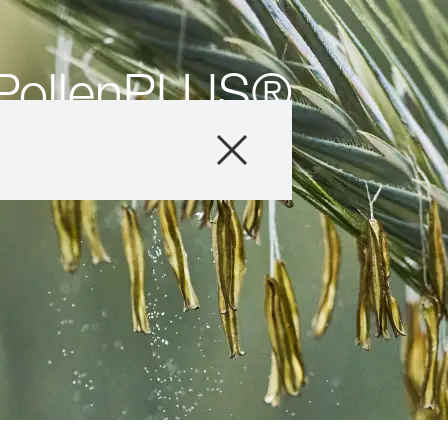
 PollenPLUS®
Seigle hybride
Agronomie
Marchés d’utilisa
Trouver un détai
Qui sommes-no
TranslationStud