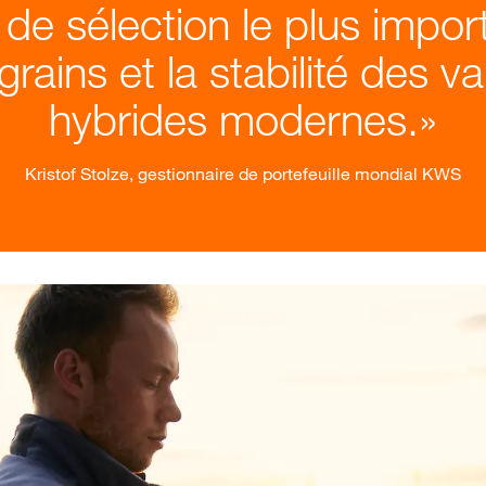
f de sélection le plus impor
ains et la stabilité des va
hybrides modernes.
Kristof Stolze, gestionnaire de portefeuille mondial KWS