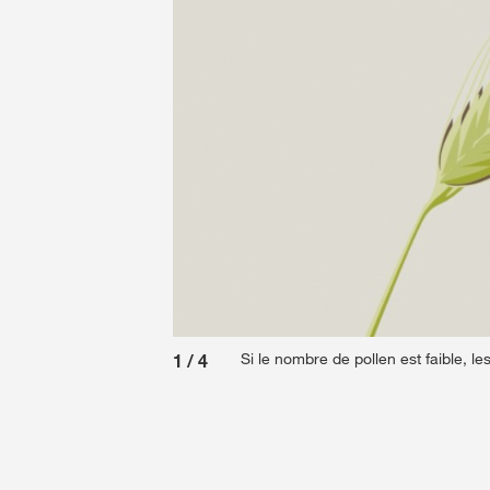
Si le nombre de pollen est faible, l
1
/
4