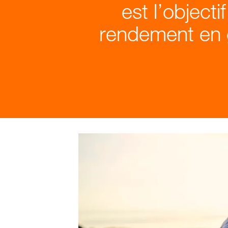
est l’objecti
rendement en gr