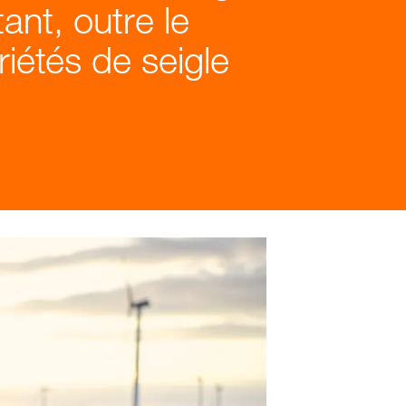
tant, outre le
riétés de seigle