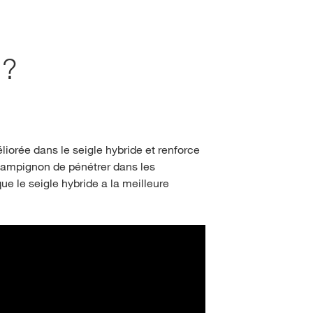
Programmes pour les
Vue d’ensemble des méd
agriculteurs
sociaux
r_elements_2024
 ?
orée dans le seigle hybride et renforce
champignon de pénétrer dans les
ue le seigle hybride a la meilleure