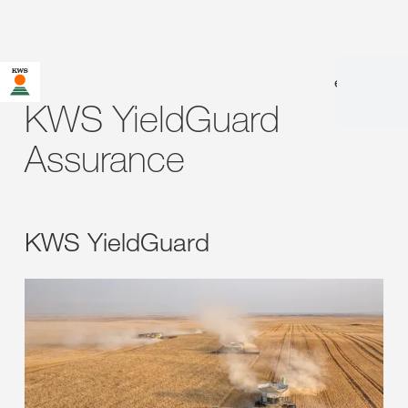
en
|
fr
KWS YieldGuard
Assurance
KWS YieldGuard