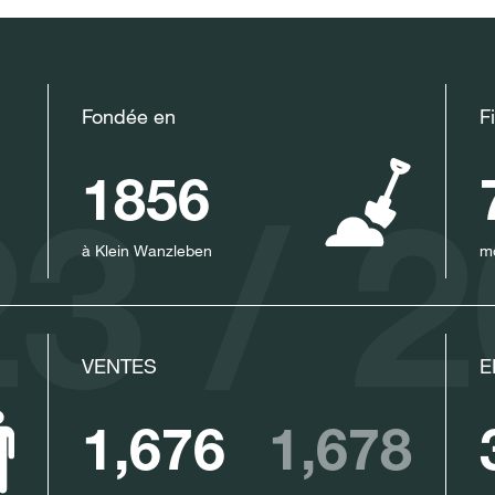
redesign_mothe
English
Fondée en
F
1856
3 / 
à Klein Wanzleben
m
VENTES
E
1,676
1,678