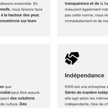
ndissons ensemble. En
transparence et de
la fi
ensifs
, nous faisons face
mesurent également not
t
à la hauteur des yeux
.
pas cette norme, nous r
oncentrons sur leurs
immédiatement et de ma
Indépendance
se
que
KWS est une entreprise 
ondial
peut être assuré.
Gérée de manière indép
oppent
des solutions
elle agit selon les même
 de culture.
Des
indépendante, libre de 