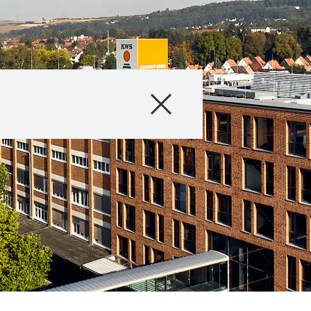
Seigle hybride
Agronomie
Marchés d’utilisa
Trouver un détai
Qui sommes-no
TranslationStud