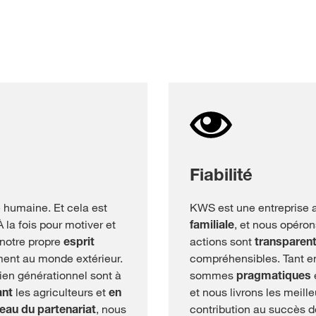
Fiabilité
é humaine. Et cela est
KWS est une entreprise a
 la fois pour motiver et
familiale
, et nous opéron
 notre propre
esprit
actions sont
transparen
ent au monde extérieur.
compréhensibles. Tant en
lien générationnel sont à
sommes
pragmatiques
ant
les agriculteurs et
en
et nous livrons les meil
eau du partenariat
, nous
contribution au succès de