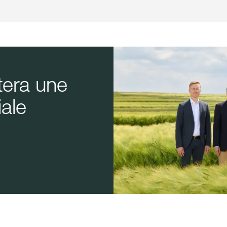
tera une
iale