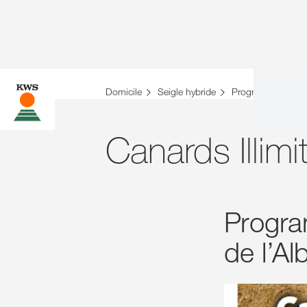
Domicile
Seigle hybride
Programmes pour l
Canards Illim
Progra
de l’Al