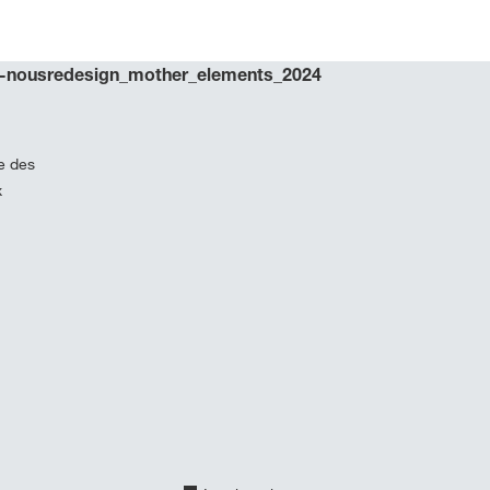
-nous
redesign_mother_elements_2024
e des
x