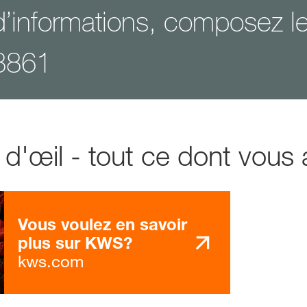
d’informations, composez l
8861
'œil - tout ce dont vous 
Vous voulez en savoir
plus sur KWS?
kws.com