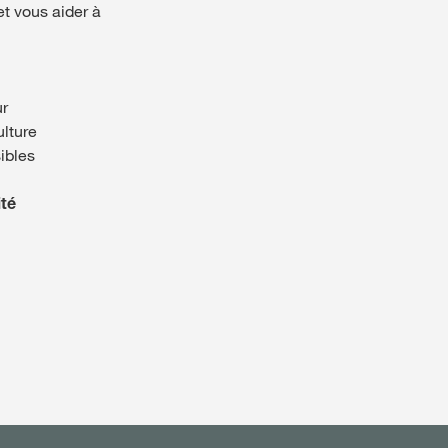
et vous aider à
ur
ulture
ibles
ité