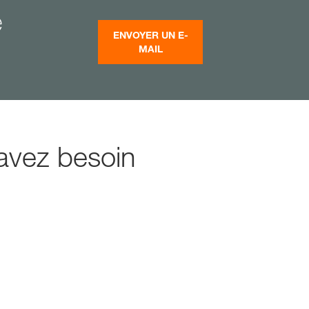
e
ENVOYER UN E-
MAIL
avez besoin