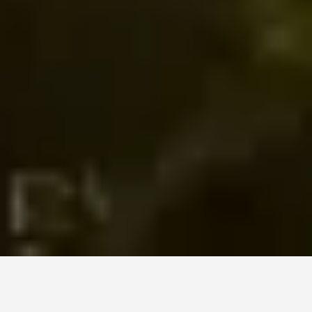
KWS
Producten
U bent op de KWS-website voor Nederland. Er bestaat een
alternatieve webpagina in uw land voor deze pagina:
https://www.kws.com/corp/en/business-areas/products/