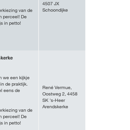
4507 JX
Schoondijke
erkiezing van de
n perceel! De
 in petto!
skerke
n we een kijkje
in de praktijk.
René Vermue,
el eens de
Oostweg 2, 4458
SK 's-Heer
Arendskerke
erkiezing van de
n perceel! De
 in petto!