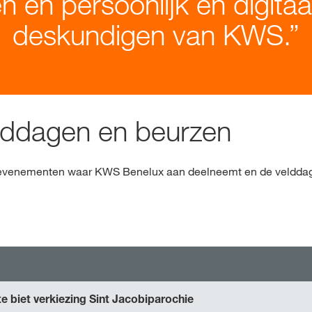
n en persoonlijk en digita
deskundigen van KWS.
elddagen en beurzen
le evenementen waar KWS Benelux aan deelneemt en de veldda
 biet verkiezing Sint Jacobiparochie