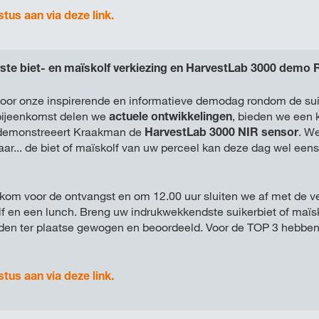
stus aan via deze link.
e biet- en maïskolf verkiezing en HarvestLab 3000 demo
 voor onze inspirerende en informatieve demodag rondom de sui
 bijeenkomst delen we
actuele ontwikkelingen
, bieden we een k
demonstreeert Kraakman de
HarvestLab 3000 NIR sensor
. We
ar... de biet of maïskolf van uw perceel kan deze dag wel eens
kom voor de ontvangst en om 12.00 uur sluiten we af met de v
olf en een lunch. Breng uw indrukwekkendste suikerbiet of maï
rden ter plaatse gewogen en beoordeeld. Voor de TOP 3 hebbe
stus aan via deze link.