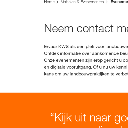
U bent op de KWS-website voor Nederland. Er 
Home
Verhalen & Evenementen
Eveneme
Wilt u nu veranderen?
VERANDER NU
Neem contact me
Ervaar KWS als een plek voor landbouwer
Ontdek informatie over aankomende beur
Onze evenementen zijn erop gericht u op
en digitale vooruitgang. Of u nu uw kennis
kans om uw landbouwpraktijken te verbe
Kijk uit naar 