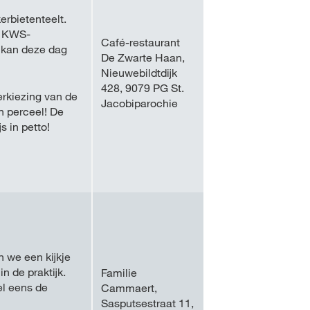
erbietenteelt.
t KWS-
Café-restaurant
l kan deze dag
De Zwarte Haan,
Nieuwebildtdijk
428, 9079 PG St.
erkiezing van de
Jacobiparochie
n perceel! De
 in petto!
n we een kijkje
in de praktijk.
Familie
el eens de
Cammaert,
Sasputsestraat 11,