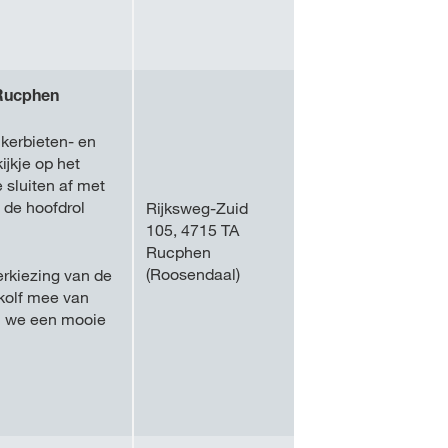
 Rucphen
kerbieten- en
ijkje op het
 sluiten af met
 de hoofdrol
Rijksweg-Zuid
105, 4715 TA
Rucphen
(Roosendaal)
erkiezing van de
skolf mee van
n we een mooie