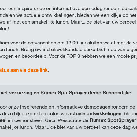
 voor een inspirerende en informatieve demodag rondom de suik
t delen we actuele ontwikkelingen, bieden we een kijkje op he
we af met een smakelijke lunch. Maar... de biet van uw percee
len!
kom voor de ontvangst en om 12.00 uur sluiten we af met de v
een lunch. Breng uw indrukwekkendste suikerbiet mee van eige
ewogen en beoordeeld. Voor de TOP 3 hebben we een mooie prijs
stus aan via deze link
.
biet verkiezing en Rumex SpotSprayer demo Schoondijke
 voor onze inspirerende en informatieve demodagen rondom de
ens deze bijeenkomsten delen we
actuele ontwikkelingen
, biede
eel
en demonstreert Gebr. Weststrate de
Rumex SpotSprayer
akelijke lunch. Maar... de biet van uw perceel kan deze dag w