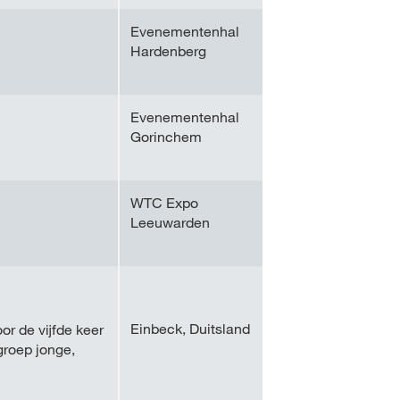
Evenementenhal
Hardenberg
Evenementenhal
Gorinchem
WTC Expo
Leeuwarden
Einbeck, Duitsland
r de vijfde keer
groep jonge,