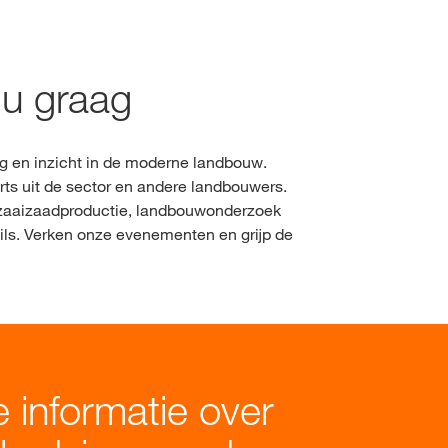
Ervaren deskundigen &
professionals
Schadebeeldherkenner
Afgestudeerden & youn
NIET MEER VRAGEN
 NIET VERANDEREN
u graag
professionals
Vitaliteitscontrole
oud
ng en inzicht in de moderne landbouw.
Veldverkenner
s uit de sector en andere landbouwers.
LOGIN
n zaaizaadproductie, landbouwonderzoek
 wils. Verken onze evenementen en grijp de
EGISTREER
le
van de
en
op kws.com
 informatie over