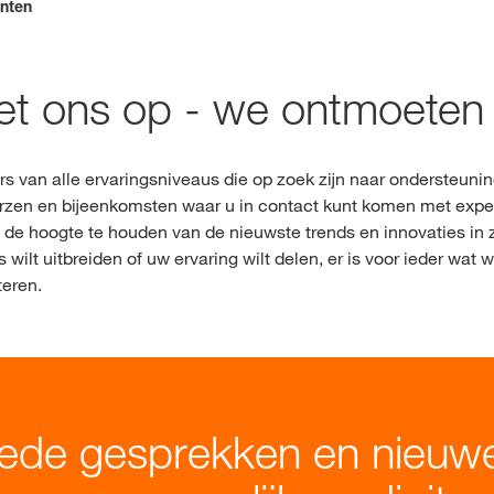
bestaat een alternatieve webpagina in uw land voor deze pagina:
nten
Contact
DEZE KEER
t ons op - we ontmoeten 
Exclusieve inh
met
myKWS
s van alle ervaringsniveaus die op zoek zijn naar ondersteuni
zen en bijeenkomsten waar u in contact kunt komen met expert
 de hoogte te houden van de nieuwste trends en innovaties i
 wilt uitbreiden of uw ervaring wilt delen, er is voor ieder wat
R
teren.
Internationa
onderwerp
KWS-groep 
goede gesprekken en nieuwe