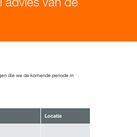
al advies van de
gen die we de komende periode in
Locatie