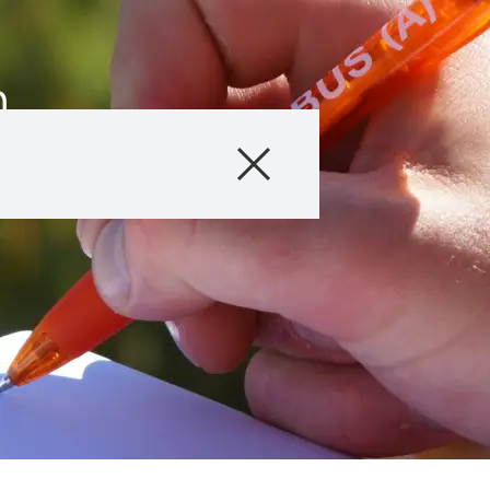
n
Producten
Advies
Verhalen & Eve
Digitale Dienste
Over ons
Carriére