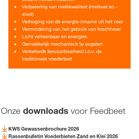
Verbetering van melkkwaliteit (melkvet en -
eiwit)
Verhoging van de energie-inname uit het voer
Vermindering van het gebruik van krachtvoer
Licht verteerbaar en energiek
Gemakkelijk mechanisch te oogsten
Verbeterde bewaarbaarheid t.o.v. de
traditionele voederbiet
Onze
voor Feedbeet
downloads
KWS Gewassenbrochure 2026
Rassenbulletin Voederbieten Zand en Klei 2026