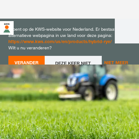
U bent op de KWS-website voor Nederland. Er bestaat een
alternatieve webpagina in uw land voor deze pagina:
https://www.kws.com/us/en/products/hybrid-rye/
Wilt u nu veranderen?
VERANDER
NIET MEER
DEZE KEER NIET
VERANDEREN
NU
VRAGEN