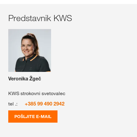
Predstavnik KWS
Veronika Žgeč
KWS strokovni svetovalec
tel .:
+385 99 490 2942
POŠLJITE E-MAIL