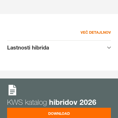
VEČ DETAJLNOV
Lastnosti hibrida
KWS katalog
hibridov 2026
DOWNLOAD