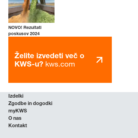
NOVO! Rezultati
poskusov 2024
Želite izvedeti več o
kws.com
KWS-u?
Izdelki
Zgodbe in dogodki
myKWS
O nas
Kontakt