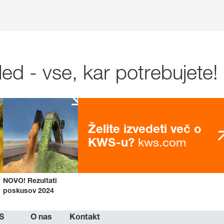
ed - vse, kar potrebujete!
Želite izvedeti več o
kws.com
KWS-u?
NOVO! Rezultati
poskusov 2024
S
O nas
Kontakt