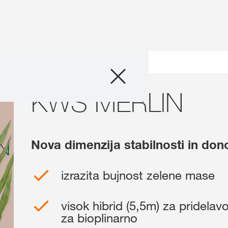
Izdelki
KWS MERLIN
Zgodbe in dogo
myKWS
Nova dimenzija stabilnosti in do
O nas
izrazita bujnost zelene mase
Kontakt
visok hibrid (5,5m) za pridelav
za bioplinarno
Ekskluzivna vs