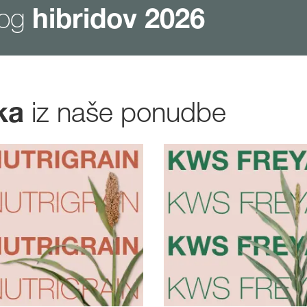
log
hibridov 2026
iz naše ponudbe
rka