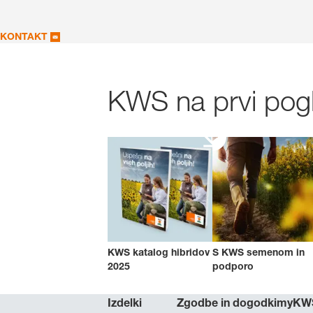
KONTAKT
KWS na prvi pogl
KWS katalog hibridov
S KWS semenom in
2025
podporo
Izdelki
Zgodbe in dogodki
myKW