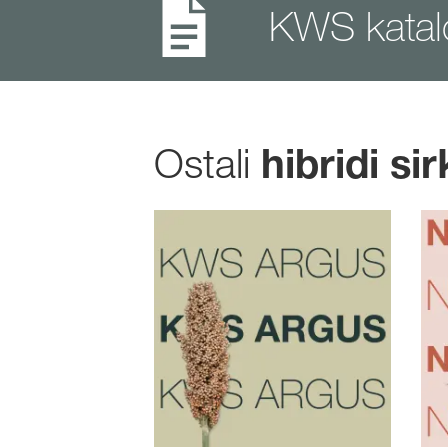
KWS kata
Ostali
hibridi si