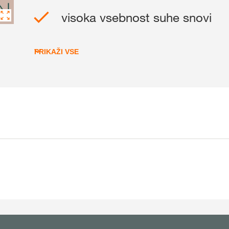
z
myKWS
visoka vsebnost suhe snovi
PRIKAŽI VSE
Mednarodn
skupine KW
kws.com/co