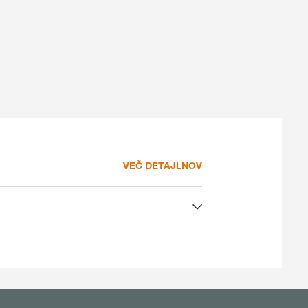
PRIJAVA
REGISTER
e teme
S na
VEČ DETAJLNOV
rp