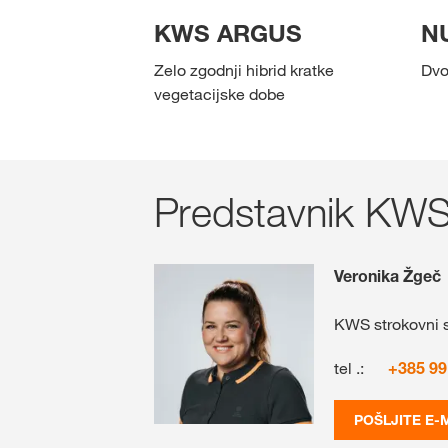
KWS ARGUS
N
Zelo zgodnji hibrid kratke
Dvo
vegetacijske dobe
Predstavnik KW
Veronika Žgeč
KWS strokovni 
tel .:
+385 99
POŠLJITE E-