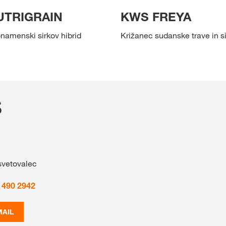
UTRIGRAIN
KWS FREYA
namenski sirkov hibrid
Križanec sudanske trave in s
S
svetovalec
 490 2942
MAIL