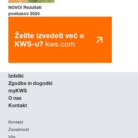
NOVO! Rezultati
poskusov 2024
Želite izvedeti več o
kws.com
KWS-u?
Izdelki
Zgodbe in dogodki
myKWS
O nas
Kontakt
Kontakt
Zasebnost
Vtis