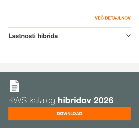
VEČ DETAJLNOV
Lastnosti hibrida
KWS katalog
hibridov 2026
DOWNLOAD